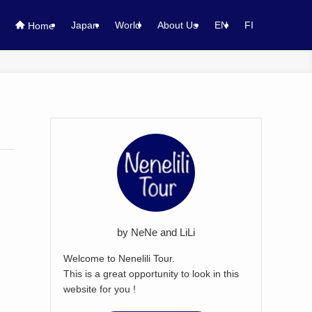
Japan
World
About Us
EN
FI
Home
by NeNe and LiLi
Welcome to Nenelili Tour.
This is a great opportunity to look in this
website for you !