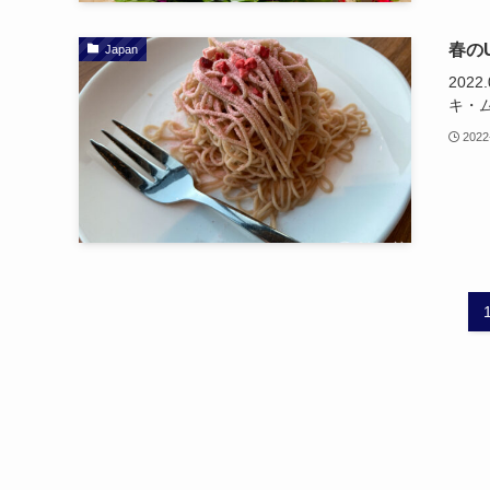
春のU
Japan
202
キ・
2022