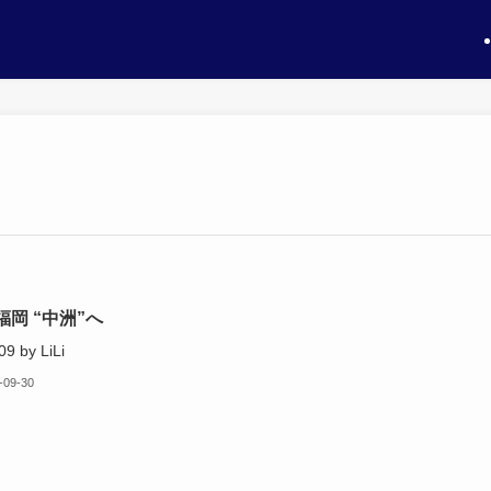
福岡 “中洲”へ
09 by LiLi
-09-30